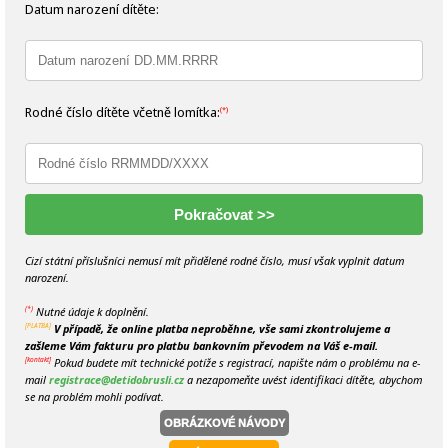
Datum narození dítěte:
Rodné číslo dítěte včetně lomítka:
(*)
Cizí státní příslušníci nemusí mít přidělené rodné číslo, musí však vyplnit datum
narození.
Nutné údaje k doplnění.
(*)
V případě, že online platba neproběhne, vše sami zkontrolujeme a
[PLATBA]
zašleme Vám fakturu pro platbu bankovním převodem na Váš e-mail.
Pokud budete mít technické potíže s registrací, napište nám o problému na e-
[kontakt]
mail
registrace@detidobrusli.cz
a nezapomeňte uvést identifikaci dítěte, abychom
se na problém mohli podívat.
OBRÁZKOVÉ NÁVODY